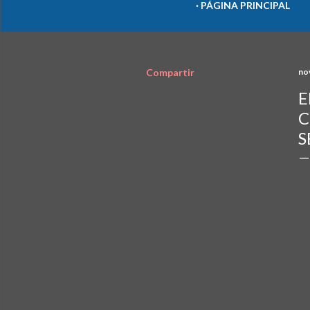
PÁGINA PRINCIPAL
Compartir
no
E
C
S