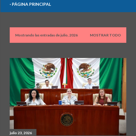
PÁGINA PRINCIPAL
Mostrando las entradas de julio, 2026
MOSTRAR TODO
E
n
t
r
a
d
a
s
julio 23, 2026