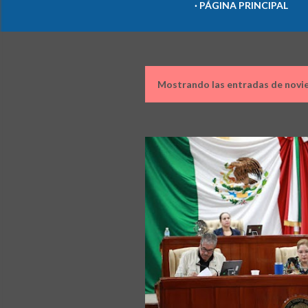
PÁGINA PRINCIPAL
Mostrando las entradas de novi
E
n
t
r
a
d
a
s