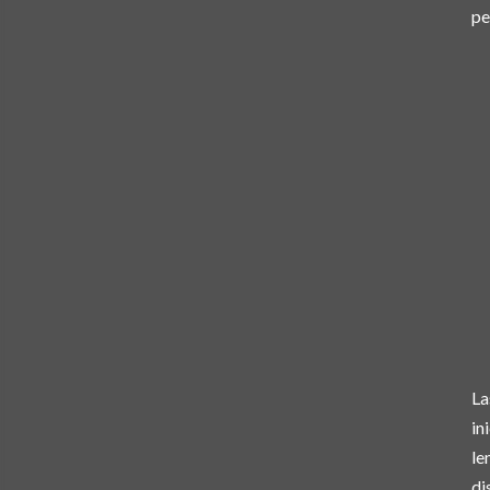
pe
La
in
le
di