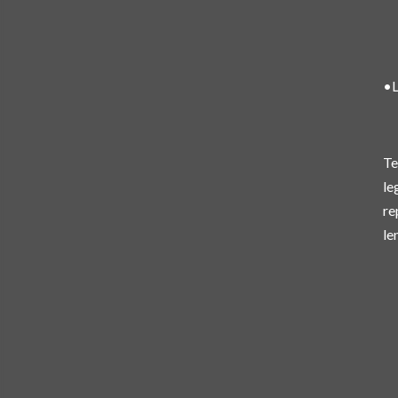
•L
Te
le
re
le