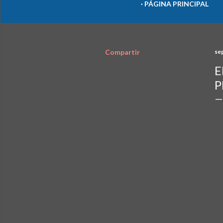
PÁGINA PRINCIPAL
Compartir
se
E
P