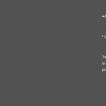
•A
* 
Te
la
jó