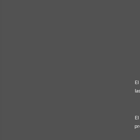
El
la
El
pr