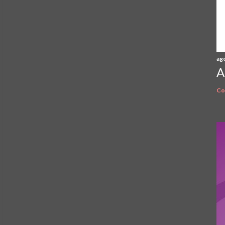
ag
A
Co