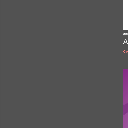
ag
A
Co