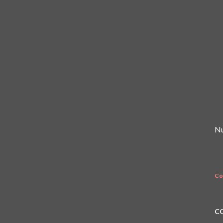
Nu
Co
C