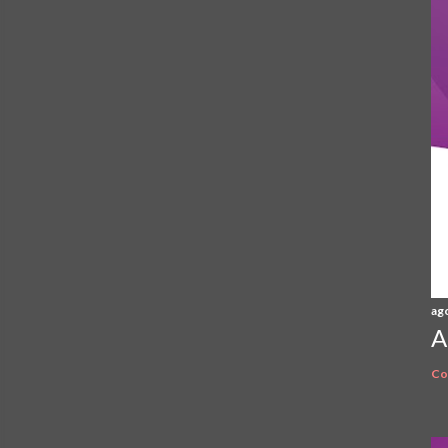
ag
A
Co