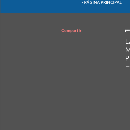
PÁGINA PRINCIPAL
Compartir
jun
L
M
P