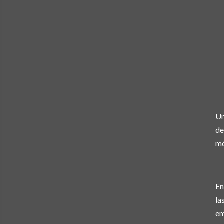
Un
de
mé
En
la
em