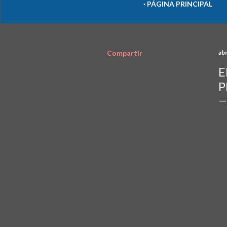
PÁGINA PRINCIPAL
Compartir
abr
E
P