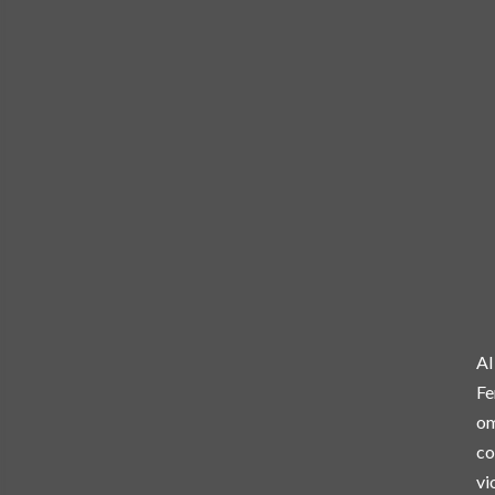
Al
Fe
om
co
vi