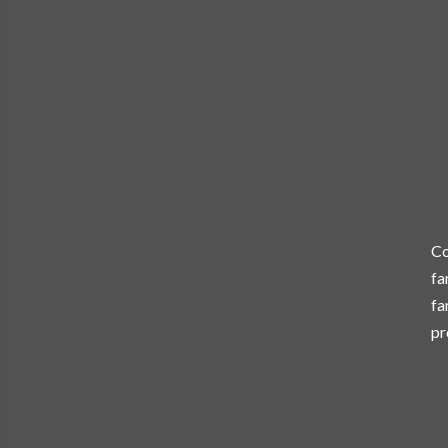
Co
fa
fa
pr