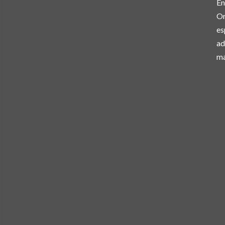
En
Or
es
ad
ma