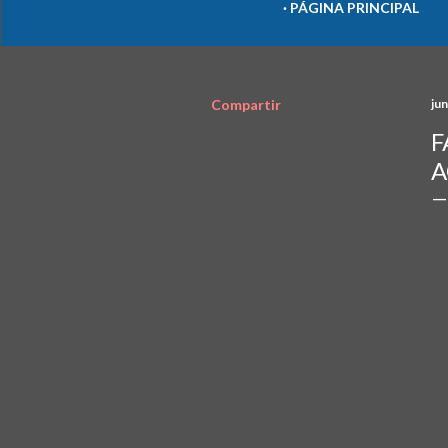
PÁGINA PRINCIPAL
Compartir
jun
F
A