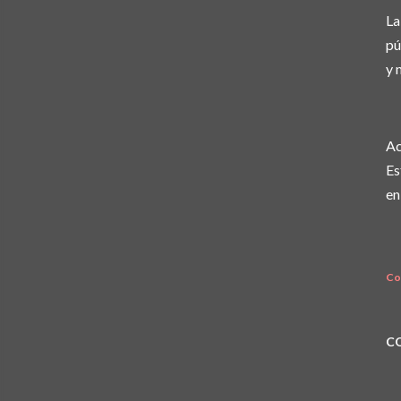
La
pú
y 
Ac
Es
en
Co
C