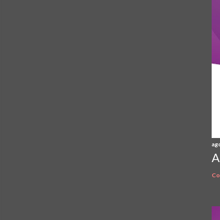
ag
A
Co