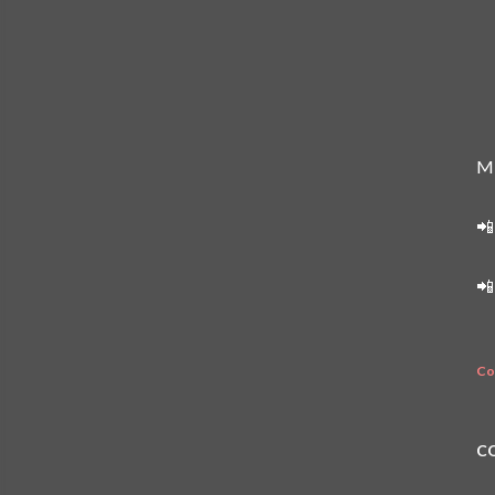
M
📲
📲
Co
C