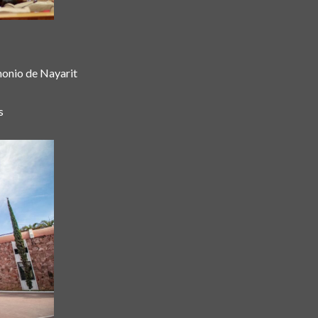
monio de Nayarit
os