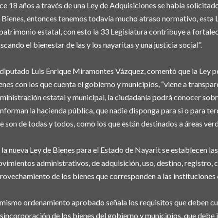
ce 18 años a través de una Ley de Adquisiciones se había solicitad
 Bienes, entonces tenemos todavía mucho atraso normativo, esta L
 patrimonio estatal, con esto la 33 Legislatura contribuye a fortalec
scando el bienestar de las y los nayaritas y una justicia social”.
 diputado Luis Enrique Miramontes Vázquez, comentó que la Ley pe
enes con los que cuenta el gobierno y municipios, “viene a transpar
ministración estatal y municipal, la ciudadanía podrá conocer sob
nforman la hacienda pública, que nadie disponga para si o para ter
e son de todas y todos, como los que están destinados a áreas verd
 la nueva Ley de Bienes para el Estado de Nayarit se establecen las
vimientos administrativos, de adquisición, uso, destino, registro, co
rovechamiento de los bienes que corresponden a las instituciones 
 mismo ordenamiento aprobado señala los requisitos que deben cum
sincorporación de los bienes del gobierno y municipios, que debe j