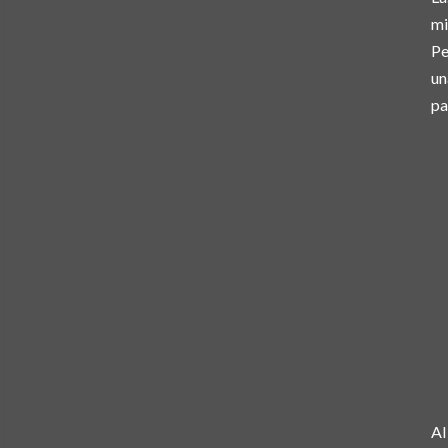
mi
Pe
un
pa
Al