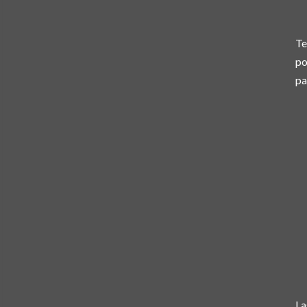
Te
po
pa
La