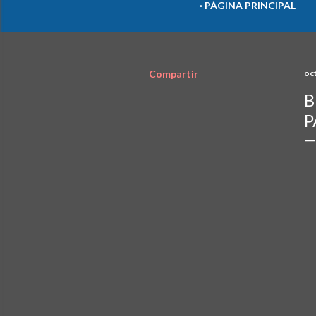
PÁGINA PRINCIPAL
Compartir
oc
B
P