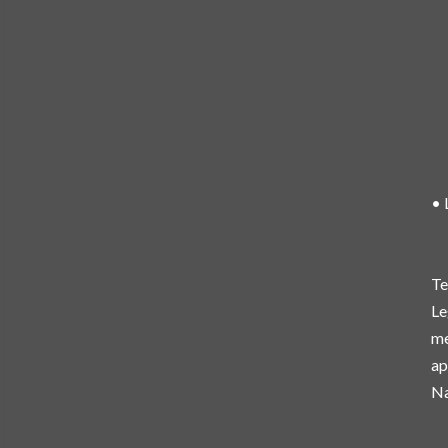
• 
Te
Le
me
ap
Na