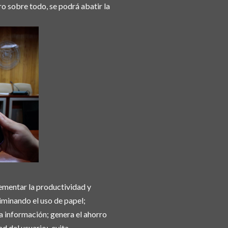
ro sobre todo, se podrá abatir la
rementar la productividad y
liminando el uso de papel;
la información; genera el ahorro
ad del usuario; evita