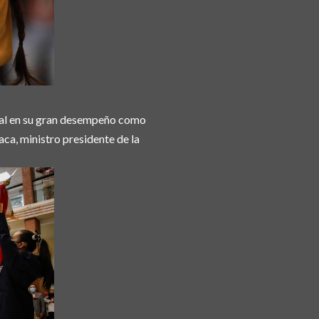
onal en su gran desempeño como
aca, ministro presidente de la