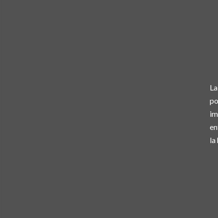
La
po
im
en
la