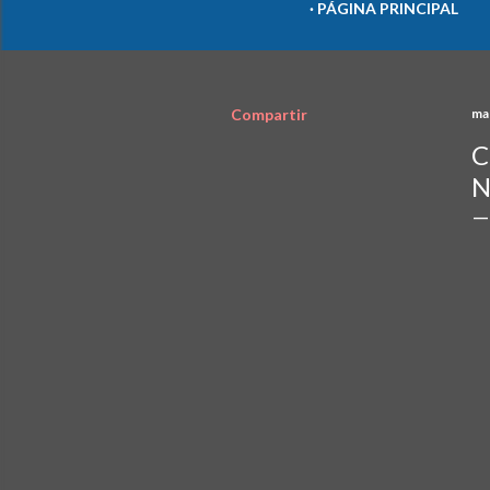
PÁGINA PRINCIPAL
Compartir
ma
C
N