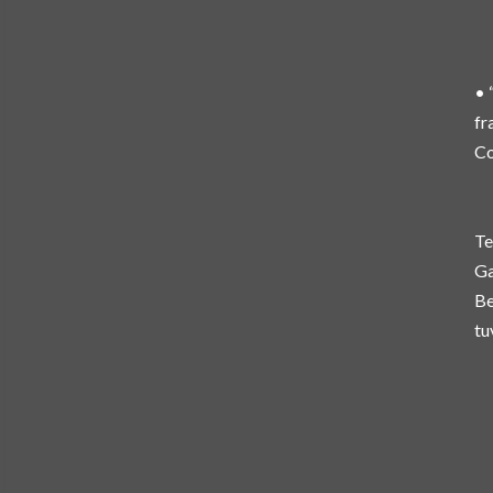
• 
fr
Co
Te
Ga
Be
tu