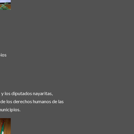
pios
 y los diputados nayaritas,
 de los derechos humanos de las
municipios.