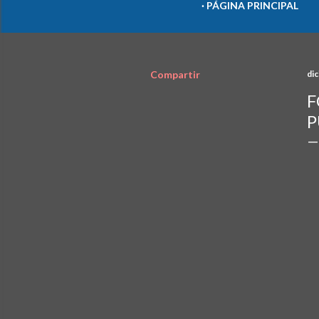
PÁGINA PRINCIPAL
Compartir
di
F
P