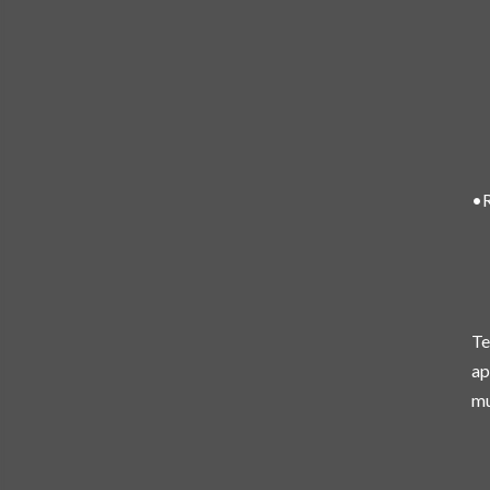
•R
Te
ap
mu