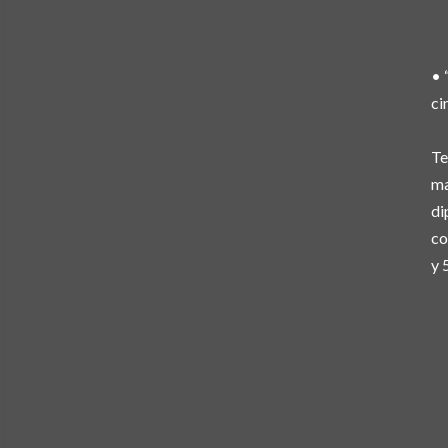
• 
ci
Te
ma
di
co
y 