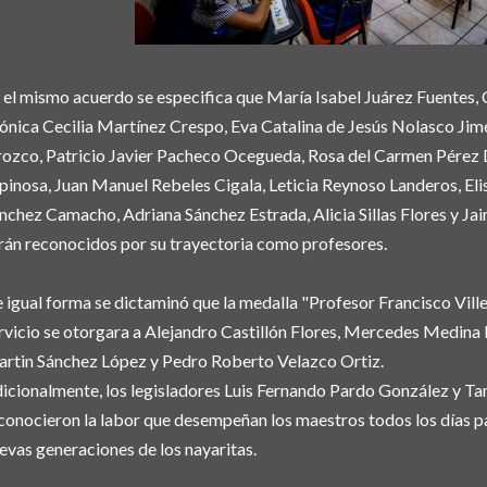
 el mismo acuerdo se especifica que María Isabel Juárez Fuentes, C
nica Cecilia Martínez Crespo, Eva Catalina de Jesús Nolasco Jimé
ozco, Patricio Javier Pacheco Ocegueda, Rosa del Carmen Pérez D
pinosa, Juan Manuel Rebeles Cigala, Leticia Reynoso Landeros, El
nchez Camacho, Adriana Sánchez Estrada, Alicia Sillas Flores y J
rán reconocidos por su trayectoria como profesores.
 igual forma se dictaminó que la medalla "Profesor Francisco Ville
rvicio se otorgara a Alejandro Castillón Flores, Mercedes Medina 
rtin Sánchez López y Pedro Roberto Velazco Ortiz.
icionalmente, los legisladores Luis Fernando Pardo González y T
conocieron la labor que desempeñan los maestros todos los días pa
evas generaciones de los nayaritas.