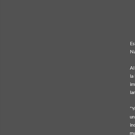
Es
Na
Al
la
im
la
“Y
un
in
ma