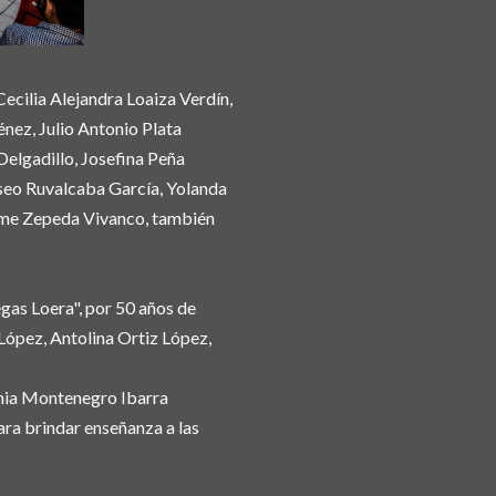
ecilia Alejandra Loaiza Verdín,
nez, Julio Antonio Plata
elgadillo, Josefina Peña
iseo Ruvalcaba García, Yolanda
aime Zepeda Vivanco, también
gas Loera", por 50 años de
López, Antolina Ortiz López,
ania Montenegro Ibarra
ra brindar enseñanza a las