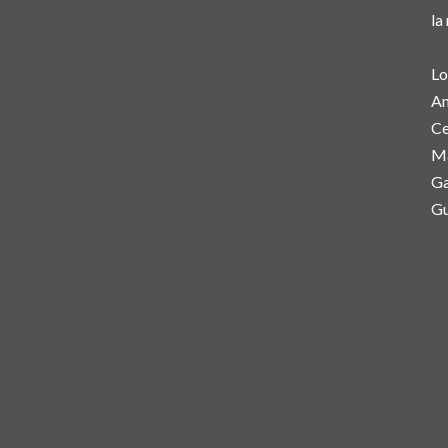
la
Lo
An
Ce
Ma
Ga
Gu