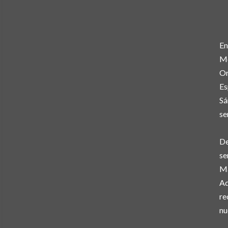
En
Mó
Or
Es
Sá
se
De
se
Ma
Ad
re
nu