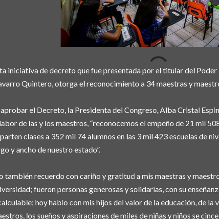
ta iniciativa de decreto que fue presentada por el titular del Pode
varro Quintero, otorga el reconocimiento a 34 maestras y maestr
 aprobar el Decreto, la Presidenta del Congreso, Alba Cristal Espi
 labor de las y los maestros, “reconocemos el empeño de 21 mil 50
parten clases a 352 mil 74 alumnos en las 3 mil 423 escuelas de niv
rgo y ancho de nuestro estado”.
o también recuerdo con cariño y gratitud a mis maestras y maestro
iversidad; fueron personas generosas y solidarias, con su enseñan
calculable; hoy hablo con mis hijos del valor de la educación, de la v
estros, los sueños y aspiraciones de miles de niñas y niños se cince