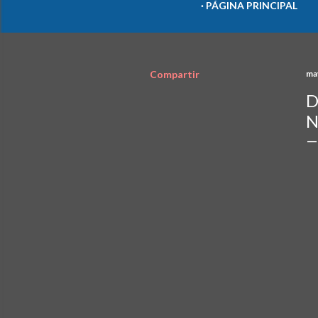
PÁGINA PRINCIPAL
Compartir
ma
D
N